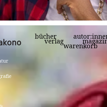
Welcome Mandla Lishivha
bücher
autor:inne
verlag
magazi
warenkorb
atur
grafie
ik