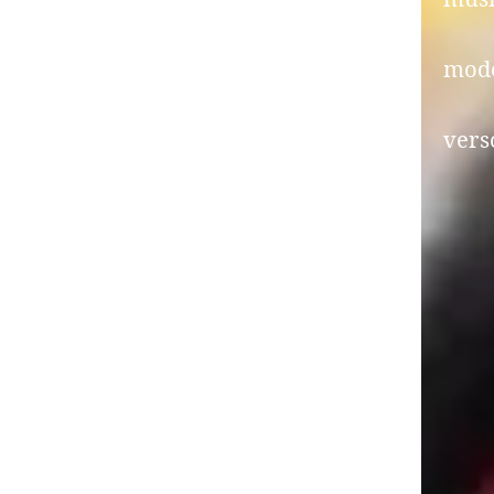
mode
vers