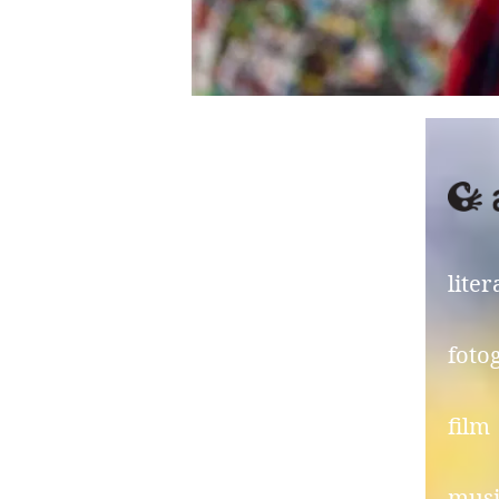
liter
foto
film
mus