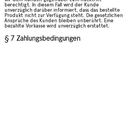
berechtigt. In diesem Fall wird der Kunde
unverzüglich darüber informiert, dass das bestellte
Produkt nicht zur Verfügung steht. Die gesetzlichen
Ansprüche des Kunden bleiben unberührt. Eine
bezahlte Vorkasse wird unverzüglich erstattet.
§ 7 Zahlungsbedingungen
Sofern nicht anders festgelegt, wird der Kaufpreis
mit Zustandekommen des Vertrages fällig. Die
Zahlung erfolgt per Kreditkarte, Paypal oder
Banküberweisung. Wir behalten uns vor, einzelne
Zahlungsarten des Kunden im Einzelnen zu prüfen
und auszuschließen. Dies hängt unter anderem von
der Bonität des Kunden ab.
§ 8 Eigentumsvorbehalt
Bis zur vollständigen Begleichung des
Rechnungsbetrages verbleibt die gelieferte Ware in
unserem Eigentum.
§ 9 Gewährleistung,