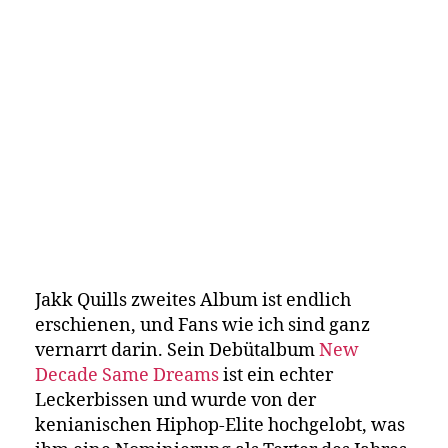
Jakk Quills zweites Album ist endlich
Jakk Quill nutzt
erschienen, und Fans wie ich sind ganz
Ironie als Waffe
vernarrt darin. Sein Debütalbum
New
Decade Same Dreams
ist ein echter
Leckerbissen und wurde von der
von Mesh Mwandishi
kenianischen Hiphop-Elite hochgelobt, was