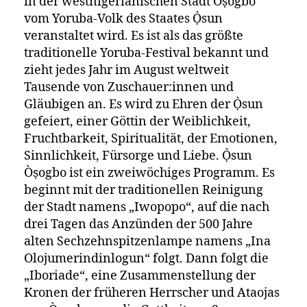
in der westnigerianischen Stadt Òṣogbo
vom Yoruba-Volk des Staates Ọ̀sun
veranstaltet wird. Es ist als das größte
traditionelle Yoruba-Festival bekannt und
zieht jedes Jahr im August weltweit
Tausende von Zuschauer:innen und
Gläubigen an. Es wird zu Ehren der Ọ̀sun
gefeiert, einer Göttin der Weiblichkeit,
Fruchtbarkeit, Spiritualität, der Emotionen,
Sinnlichkeit, Fürsorge und Liebe. Ọ̀sun
Òṣogbo ist ein zweiwöchiges Programm. Es
beginnt mit der traditionellen Reinigung
der Stadt namens „Iwopopo“, auf die nach
drei Tagen das Anzünden der 500 Jahre
alten Sechzehnspitzenlampe namens „Ina
Olojumerindinlogun“ folgt. Dann folgt die
„Iboriade“, eine Zusammenstellung der
Kronen der früheren Herrscher und Ataojas