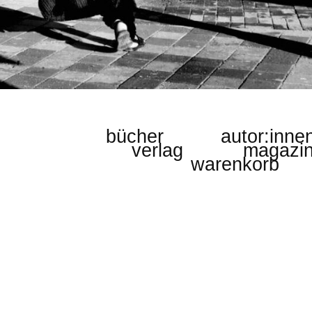
Vagabonde © Zakaria Mtiilk
bücher
autor:inne
verlag
magazi
warenkorb
tur
rafie