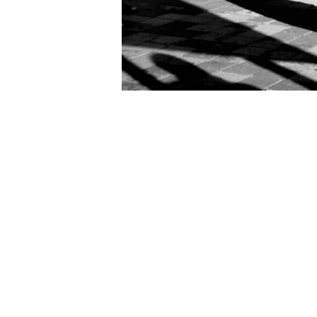
litera
fotog
film