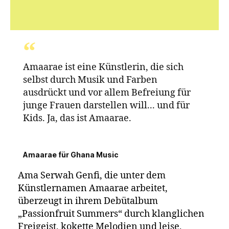
Amaarae
Amaarae ist eine Künstlerin, die sich
selbst durch Musik und Farben
-
ausdrückt und vor allem Befreiung für
farbenfrohe, warme Klänge aus Ghana
junge Frauen darstellen will... und für
Kids. Ja, das ist Amaarae.
Amaarae für Ghana Music
Ama Serwah Genfi, die unter dem
Künstlernamen Amaarae arbeitet,
überzeugt in ihrem Debütalbum
„Passionfruit Summers“ durch klanglichen
Freigeist, kokette Melodien und leise,