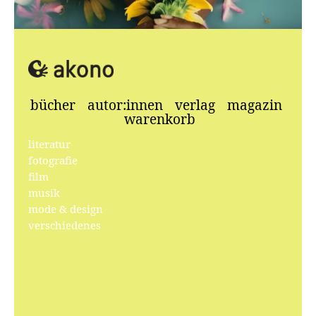
Amaarae, Still aus Musikvideo Fluid
bücher
autor:innen
verlag
magazin
warenkorb
literatur
fotografie
film
musik
mode & design
verschiedenes