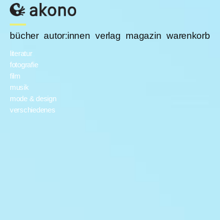
bücher
autor:innen
verlag
magazin
warenkorb
literatur
fotografie
film
musik
mode & design
verschiedenes