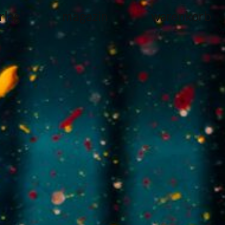
rlag
magazin
warenkorb