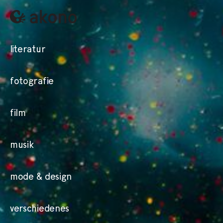
literatur
fotografie
film
musik
mode & design
verschiedenes