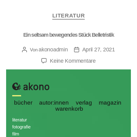
LITERATUR
Ein seltsam bewegendes Stück Belletristik
akonoadmin
April 27, 2021
Von
Keine Kommentare
bücher
autor:innen
verlag
magazin
warenkorb
literatur
fotografie
film