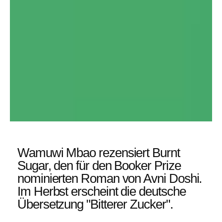
Ein seltsam
Wamuwi Mbao rezensiert Burnt
bewegendes
Sugar, den für den Booker Prize
nominierten Roman von Avni Doshi.
Stück
Im Herbst erscheint die deutsche
Belletristik
Übersetzung "Bitterer Zucker".