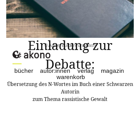
Einladung zur
© Aaron Burden, unsplash
Debatte:
bücher
autor:innen
verlag
magazin
warenkorb
Übersetzung des N-Wortes im Buch einer Schwarzen
literatur
Autorin
fotografie
zum Thema rassistische Gewalt
film
musik
mode & design
verschiedenes