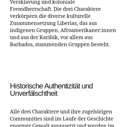
gewaltig – da gab es Gaspar Yanga in Mexico
und José Antonio Aponte in Kuba, wie auch
in Haiti und Liberia und Nat Turner, und ich
wollte, dass die Geschichte in ihrem Kern
von Widerstand handelt.
Wayétu Moore im Interview mit akono
In „Sie wäre König“ treffen drei Figuren, die
aus Lai in Westafrika, von einer Plantage in
Virginia und aus den Blauen Bergen in
Jamaika kommen, in den 1830er Jahren im
Gebiet des späteren Liberia aufeinander.
Alle drei Figuren haben besondere Kräfte,
die in Bezug stehen zu der Gewalt, die im
Laufe der Weltgeschichte Schwarzen
Körpern angetan wurde, und vereinen sich
zum Kampf gegen Unterdrückung,