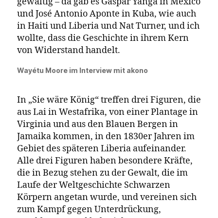
nachdem die American Colonization Society
1816 vom amerikanischen Kongress ein
Rückführungsmandat erhalten hatte. Die
Schriftstellerin Wayétu Moore erklärt den
Hintergrund ihres Romans wie folgt:
Liberia ist eine Geschichte des
Widerstandes. Als ich begann, Sie wäre
König zu schreiben, habe ich ziemlich
intensiv verschiedene
Widerstandsbewegungen und
Aufstandsbewegungen in der afrikanischen
Diaspora von Menschen afrikanischer
Abstammung recherchiert. Das war