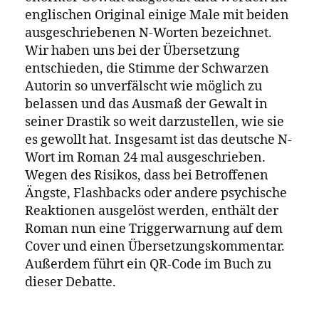
Versklavung und koloniale
Fremdherrschaft. Die drei Charaktere
verkörpern die diverse kulturelle
Zusammensetzung Liberias, das aus
indigenen Gruppen, Afroamerikaner:innen
und aus der Karibik, vor allem aus
Barbados, stammenden Gruppen besteht.
Historische Authentizität und
Unverfälschtheit
Alle drei Charaktere und ihre zugehörigen
Communities sind im Laufe der Geschichte
enormer Gewalt ausgesetzt und werden im