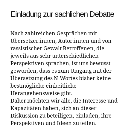
englischen Original einige Male mit beiden
ausgeschriebenen N-Worten bezeichnet.
Wir haben uns bei der Übersetzung
entschieden, die Stimme der Schwarzen
Autorin so unverfälscht wie möglich zu
belassen und das Ausmaß der Gewalt in
seiner Drastik so weit darzustellen, wie sie
es gewollt hat. Insgesamt ist das deutsche N-
Wort im Roman 24 mal ausgeschrieben.
Wegen des Risikos, dass bei Betroffenen
Ängste, Flashbacks oder andere psychische
Reaktionen ausgelöst werden, enthält der
Roman nun eine Triggerwarnung auf dem
Cover und einen Übersetzungskommentar.
Außerdem führt ein QR-Code im Buch zu
dieser Debatte.