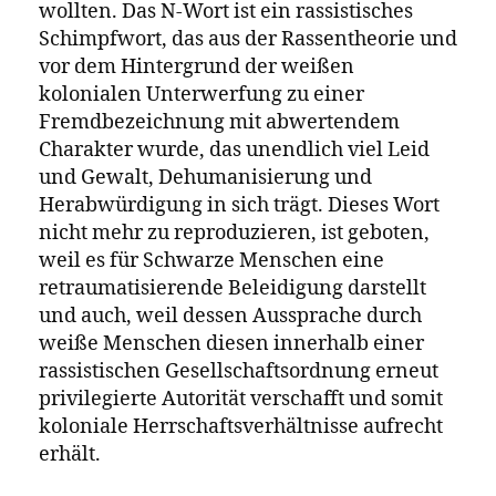
ist, stand bereits mehrfach in der Kritik,
weil darin einige Male das N-Wort
ausgeschrieben wird. Dazu möchten wir im
Folgenden gern Stellung nehmen und
Übersetzer:innen, Betroffene und andere
Interessierte zu einer offenen und
respektvollen Debatte einladen, die
Nuanciertheit, analytische Schärfe und best-
practice Ideen zum Ziel hat.
Ja! zu rassismuskritischer Sprache
Vorweg sei gesagt, dass wir zu keinem
Zeitpunkt hinter die Anliegen
rassismuskritischer Sprache zurückfallen