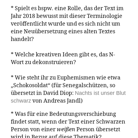
Einladung zur sachlichen Debatte
Nach zahlreichen Gesprächen mit
Übersetzer:innen, Autor:innen und von
rassistischer Gewalt Betroffenen, die
jeweils aus sehr unterschiedlichen
Perspektiven sprachen, ist uns bewusst
geworden, dass es zum Umgang mit der
Übersetzung des N-Wortes bisher keine
bestmögliche einheitliche
Herangehensweise gibt.
Daher möchten wir alle, die Interesse und
Kapazitäten haben, sich an dieser
Diskussion zu beteiligen, einladen, ihre
Perspektiven und Ideen zu teilen.