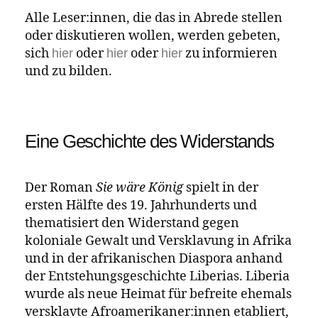
wollten. Das N-Wort ist ein rassistisches
Schimpfwort, das aus der Rassentheorie und
vor dem Hintergrund der weißen
kolonialen Unterwerfung zu einer
Fremdbezeichnung mit abwertendem
Charakter wurde, das unendlich viel Leid
und Gewalt, Dehumanisierung und
Herabwürdigung in sich trägt. Dieses Wort
nicht mehr zu reproduzieren, ist geboten,
weil es für Schwarze Menschen eine
retraumatisierende Beleidigung darstellt
und auch, weil dessen Aussprache durch
weiße Menschen diesen innerhalb einer
rassistischen Gesellschaftsordnung erneut
privilegierte Autorität verschafft und somit
koloniale Herrschaftsverhältnisse aufrecht
erhält.