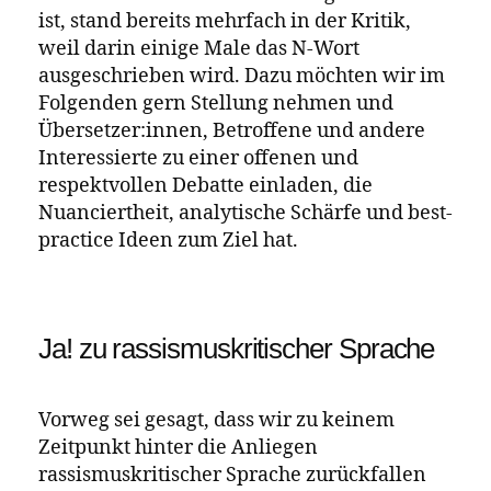
Der Roman
der liberianisch-
Sie wäre König
amerikanischen Autorin
, der
Wayétu Moore
im Herbst 2021 im akono Verlag erschienen