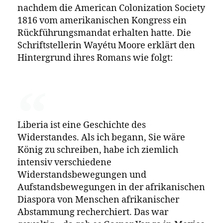
Alle Leser:innen, die das in Abrede stellen
oder diskutieren wollen, werden gebeten,
sich
oder
oder
zu informieren
hier
hier
hier
und zu bilden.
Eine Geschichte des Widerstands
Der Roman
Sie wäre König
spielt in der
ersten Hälfte des 19. Jahrhunderts und
thematisiert den Widerstand gegen
koloniale Gewalt und Versklavung in Afrika
und in der afrikanischen Diaspora anhand
der Entstehungsgeschichte Liberias. Liberia
wurde als neue Heimat für befreite ehemals
versklavte Afroamerikaner:innen etabliert,