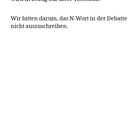
* Spielt es bspw. eine Rolle, das der Text im
Jahr 2018 bewusst mit dieser Terminologie
veröffentlicht wurde und es sich nicht um
eine Neuübersetzung eines alten Textes
handelt?
* Welche kreativen Ideen gibt es, das N-
Wort zu dekonstruieren?
* Wie steht ihr zu Euphemismen wie etwa
„Schokosoldat“ (für Senegalschützen, so
übersetzt in David Diop:
Nachts ist unser Blut
von Andreas Jandl)
schwarz
* Was für eine Bedeutungsverschiebung
findet statt, wenn der Text einer Schwarzen
Person von einer
weißen
Person übersetzt
wird in Bezug auf diese Thematik?