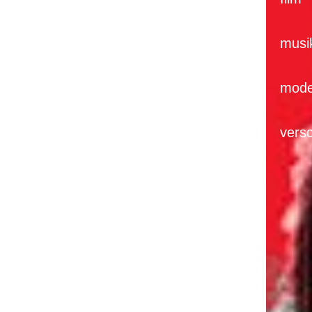
musi
mode
vers