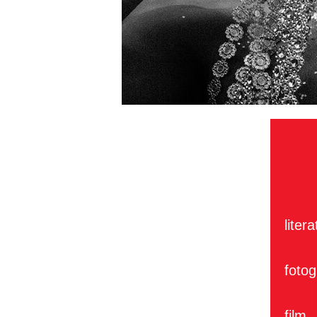
litera
fotog
film