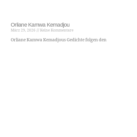
Performance geht es ihm auch darum, die
Rolle der Künstler in der Gesellschaft und
ihren Beitrag zu einem neuen Humanismus
wiederherzustellen und zu hinterfragen.
Gefördert durch die Kulturstiftung des
Freistaates Sachsen. Diese Maßnahme
wird mitfinanziert durch Steuermittel auf
der Grundlage des vom Sächsischen
Landtag beschlossenen Haushaltes.