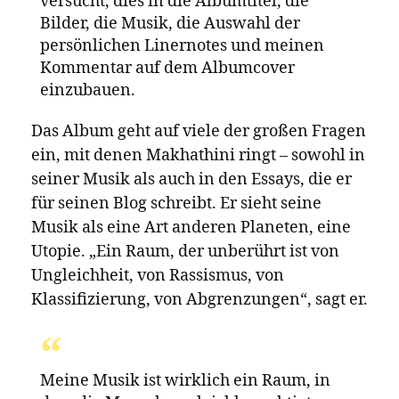
Kulturell, durch das Erbe und die
Geschichte, hatte ich bereits mit
Improvisation und Spiritualität zu tun,
sodass all diese Themen bereits in der
Musik, die ich kannte, enthalten
waren. Ich denke also, dass Jazz
einfach ein Raum ist, der einige der
Dinge, mit denen ich mich in meiner
Kultur, in meiner Erziehung
auseinandergesetzt habe, verstärkt
hat."
Als praktizierender Sangoma (traditioneller
Heiler) entdeckte Makhathini seine Gabe im
Alter von 13 Jahren, akzeptierte sie aber erst