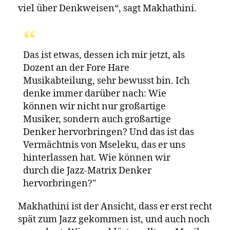
jeder südafrikanischen Jazzgröße hätte
zuteil werden können. Und für ihn ist es
eine Ehre, die das Individuum übersteigt.
„Das passiert nicht nur für Nduduzo
Makhathini , sondern für die
südafrikanische Jazzgemeinde“, sagt er.
Es geht darum, für südafrikanische
Jazzmusik den Weg in ein größeres
Portal zu finden, dessen Diskurse
breiter angelegt sind und aus den USA
kommen. Und darum, dort eine
Stimme zu finden und ein
Mitspracherecht.