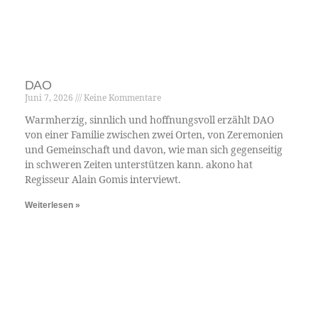
Heilung nötig“, sagt Makhathini. „Ich
glaube, ich bin ein wichtiger Teil davon, wie
die Menschen anfangen, in der Musik nach
Heilung zu suchen, und ich denke, das ist
etwas Universelles und Dringendes, das
notwendig ist.“
Sicherlich hat Nduduzo Makhathini nie den
Segen eines Major-Labels gebraucht, aber
das Major-Label – und wir – sind gesegnet,
ihn zu haben.
ist eine südafrikanische
Nadia Neophytou
Journalistin, die in New York lebt.