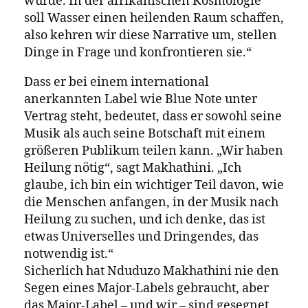
Auf diesem Album hinterfrage ich die
Vorstellung von Gott im Himmel im
Gegensatz zu der Idee unserer
Vorfahren und dieser ständigen
Aufforderung, dem Boden Tribut zu
zollen; die Vorstellung von einem Gott,
der in der Unterwelt und nicht im
Himmel ist, und wie diese Vorstellung
uns hilft, uns in Bezug auf unser
Konstrukt eines Gottes als
afrikanisches Volk zu befreien.
Makhathini führt diese Gedanken und
Ideen auf seinem Blue Note-Debütalbum
weiter, das
Modes of Communication: Letters
heißt, das im April
from the Underworld
erscheinen soll.