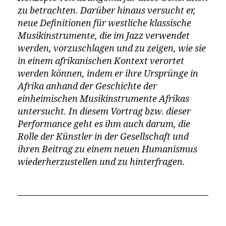
Musik als eine Art anderen Planeten, eine
Utopie. „Ein Raum, der unberührt ist von
Ungleichheit, von Rassismus, von
Klassifizierung, von Abgrenzungen“, sagt er.
Meine Musik ist wirklich ein Raum, in
dem die Menschen gleichberechtigt
sind, und es geht um eine kollektive
Erinnerung, die vor all' diesen von
Menschen geschaffenen
Konstruktionen existiert - vor
Sklaverei, Kolonialismus, Apartheid
und all diesen Dingen. Meine Musik
richtet sich also wirklich gegen diese
Dinge.