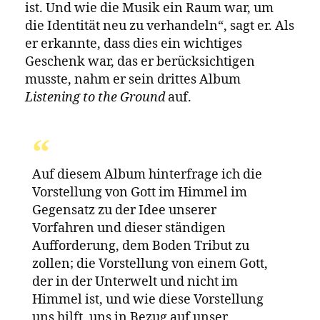
für diese drei Dinge interessierst, ist
die Wahrscheinlichkeit groß, dass du
wie McCoy Tyner oder Bheki Mseleku
klingst.
Mseleku, den Makhathini zum ersten Mal
traf, als er 18 war, gab ihm mehr als nur
musikalische Inspiration. „Er lehrte mich
viel über Denkweisen“, sagt Makhathini.
Das ist etwas, dessen ich mir jetzt, als
Dozent an der Fore Hare
Musikabteilung, sehr bewusst bin. Ich
denke immer darüber nach: Wie
können wir nicht nur großartige
Musiker, sondern auch großartige