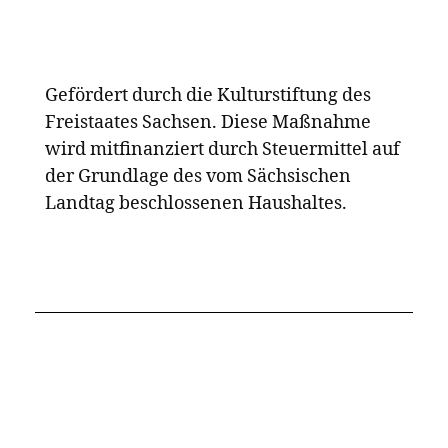
Sie dient auch als Bindeglied zwischen den
Menschen in der Diaspora und denen im
Mutterland. „Dieses Album schlägt eine
Brücke über den Atlantischen Ozean und
stellt auch andere Geschichten in Frage –
wie den Sklavenhandel über den
Atlantischen Ozean und wie das Wasser als
Transportmittel für die Sklaverei genutzt
wurde. In der afrikanischen Kosmologie
soll Wasser einen heilenden Raum schaffen,
also kehren wir diese Narrative um, stellen
Dinge in Frage und konfrontieren sie.“
Dass er bei einem international
anerkannten Label wie Blue Note unter
Vertrag steht, bedeutet, dass er sowohl seine
Musik als auch seine Botschaft mit einem
größeren Publikum teilen kann. „Wir haben