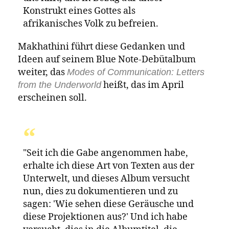
Denker hervorbringen? Und das ist das
Vermächtnis von Mseleku, das er uns
hinterlassen hat. Wie können wir
durch die Jazz-Matrix Denker
hervorbringen?"
Makhathini ist der Ansicht, dass er erst recht
spät zum Jazz gekommen ist, und auch noch
ungeplant. Wie er erklärt, wollte er Musik
studieren, nicht unbedingt Jazz. „Ich kam
über ein Jazz-Programm. Es war nicht
meine Wahl, aber im Nachhinein betrachtet
hatte ein Großteil der Musik, mit der ich
vertraut war – traditionelle Musik und ein
Großteil der Kirchenmusik – bereits mit
vielen Konzepten des Jazz zu tun, aber mir
war überhaupt nicht bewusst, dass das Jazz
war“, sagt er.