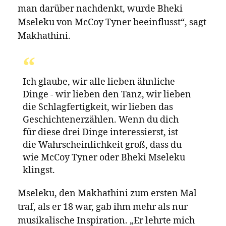
Jazz-Album und wurde über einen
Lizenzvertrag mit Gundu bei Universal
Music veröffentlicht.
Nachdem sich das Major-Label drei Jahre
lang um Makhathini bemüht hatte, nahm es
ihn schließlich 2017 unter Vertrag und
eröffnete damit einen Weg, der im
vergangenen Jahr dazu führte, dass
Makhathini als erster Südafrikaner bei Blue
Note, dem renommierten amerikanischen
Jazz-Label von Universal, unter Vertrag
genommen wurde.
Die Aufnahme bei dem Label, das auch
Kataloge von Miles Davis und John Coltrane
führt, ist eine Ehre, die Makhathini zufolge