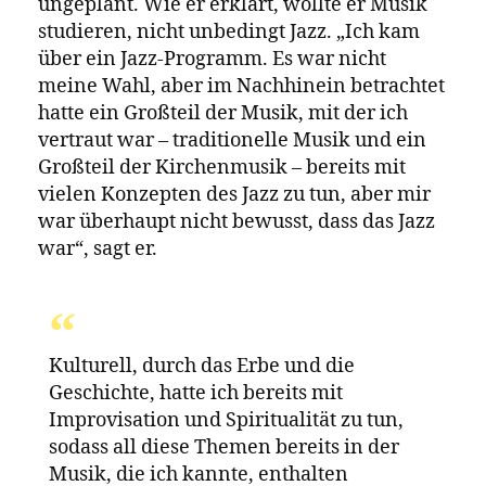
Makhathini, ein dreifacher Familienvater,
der auch die Musikabteilung der Universität
von Fort Hare leitet, ist seit fast einem
Jahrzehnt ein aktiver Teil der Geschichte
des Jazz im zeitgenössischen Südafrika und
sogar in Afrika. Er produziert nicht nur
seine eigenen Platten, sondern auch die
anderer, spielt auf lokalen und
internationalen Festivals und schreibt seine
Gedanken über das Genre auf, damit
andere sich damit auseinandersetzen
können. Das alles sind Teile des Quilts, der
seinen Namen mit den Jazz-Giganten vor
ihm verbindet – von Abdullah Ibrahim bis
zum verstorbenen Zim Ngqawana.
Als er während seines Musikstudiums an