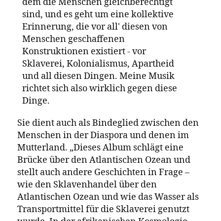
ein Jahrzehnt später, da sie mit seiner
kirchlichen Erziehung in Konflikt geriet.
„Wenn man einen christlichen Hintergrund
hat, muss man etwas über diese Art von
religiösem Konflikt zwischen den
vorkolonialen Vorstellungen und den
Vorstellungen der Kolonialzeit sagen, und
wie viel davon in unser System eingeflossen
ist. Und wie die Musik ein Raum war, um
die Identität neu zu verhandeln“, sagt er. Als
er erkannte, dass dies ein wichtiges
Geschenk war, das er berücksichtigen
musste, nahm er sein drittes Album
Listening to the Ground
auf.