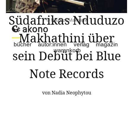
Südafrikas Nduduzo
© Nduduzo Makhatini
Makhathini über
bücher
autor:innen
verlag
magazin
warenkorb
sein Debüt bei Blue
literatur
fotografie
Note Records
film
musik
mode & design
von Nadia Neophytou
verschiedenes