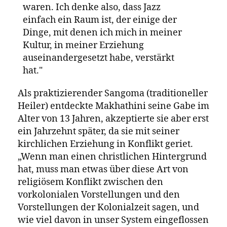
der Durban University of Technology John
Coltranes
A Love Supreme
entdeckte, lernte
Makhathini McCoy Tyner kennen, der in
Coltranes Band Klavier spielte, und bald
darauf traf er seinen Mentor, den
verstorbenen Bheki Mseleku, einen der
angesehensten Jazzpianisten Südafrikas.
„Es gibt eine starke Verbindung, denn wenn
man darüber nachdenkt, wurde Bheki
Mseleku von McCoy Tyner beeinflusst“, sagt
Makhathini.
Ich glaube, wir alle lieben ähnliche
Dinge - wir lieben den Tanz, wir lieben
die Schlagfertigkeit, wir lieben das
Geschichtenerzählen. Wenn du dich