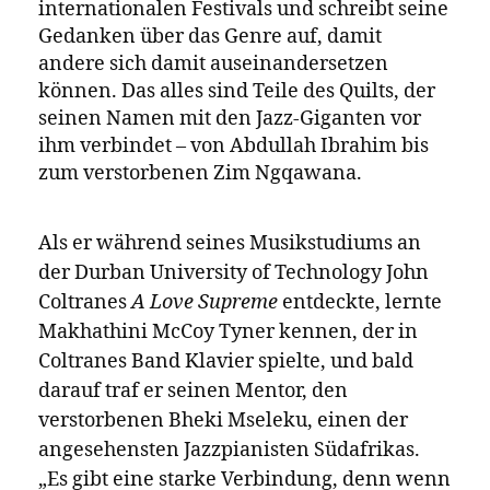
Nduduzo Makhathini hat nie den
Segen eines großen Labels
gebraucht, um seine Musik zu
machen und zu verbreiten.
Der 37-jährige Pianist aus der
südafrikanischen Provinz Kwazulu Natal
gründete vor sechs Jahren zusammen mit
seiner Frau Omagugu sein eigenes
unabhängiges Label namens Gundu
Entertainment. Über dieses Label
veröffentlichte er acht seiner eigenen
Alben, darunter Ikhambi, ein Album, das
für Makhathini einen Wendepunkt
darstellte – es gewann einen
südafrikanischen Musikpreis für das beste