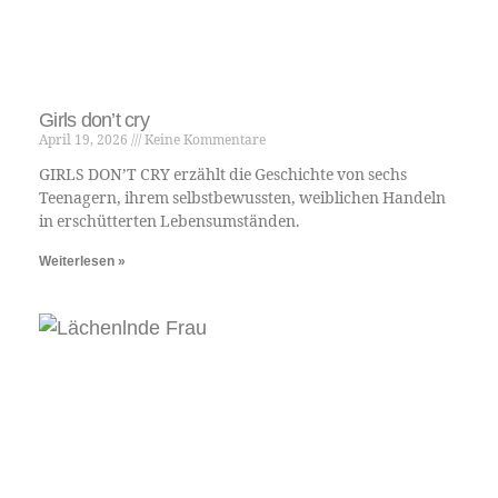
Im Rahmen dieses Vortrags und der
Performance erforscht Nduduzo Parallelen
und Verbindungen zwischen improvisierter
Musik und Wahrsagerei als eine
fortschrittliche Art und Weise, die
Präsentation und Artikulation komplexer
Konzepte von ubungoma für diese Generation
zu betrachten. Darüber hinaus versucht er,
neue Definitionen für westliche klassische
Musikinstrumente, die im Jazz verwendet
werden, vorzuschlagen und zu zeigen, wie sie
in einem afrikanischen Kontext verortet
werden können, indem er ihre Ursprünge in
Afrika anhand der Geschichte der
einheimischen Musikinstrumente Afrikas
untersucht. In diesem Vortrag bzw. dieser