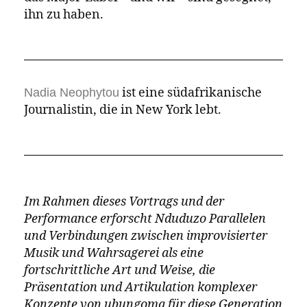
"Seit ich die Gabe angenommen habe,
erhalte ich diese Art von Texten aus der
Unterwelt, und dieses Album versucht
nun, dies zu dokumentieren und zu
sagen: 'Wie sehen diese Geräusche und
diese Projektionen aus?' Und ich habe
versucht, dies in die Albumtitel, die
Bilder, die Musik, die Auswahl der
persönlichen Linernotes und meinen
Kommentar auf dem Albumcover
einzubauen.
Das Album geht auf viele der großen Fragen
ein, mit denen Makhathini ringt – sowohl in
seiner Musik als auch in den Essays, die er
für seinen Blog schreibt. Er sieht seine