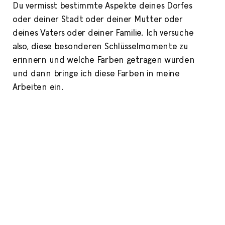
Du vermisst bestimmte Aspekte deines Dorfes
oder deiner Stadt oder deiner Mutter oder
deines Vaters oder deiner Familie. Ich versuche
also, diese besonderen Schlüsselmomente zu
erinnern und welche Farben getragen wurden
und dann bringe ich diese Farben in meine
Arbeiten ein.
Yinka Ilori
Beim Londoner Architekturfestival gewann ein
Entwurf Iloris zur Neugestaltung einer düsteren
Straßenunterführung in der Londoner Thessaly Road
den ersten Preis. Die Umsetzung kann sich sehen
lassen: Die farbenfrohen Muster lassen die
Straßenunterführung fast zu einem einladenden