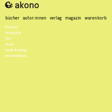
bücher
autor:innen
verlag
magazin
warenkorb
literatur
fotografie
film
musik
mode & design
verschiedenes