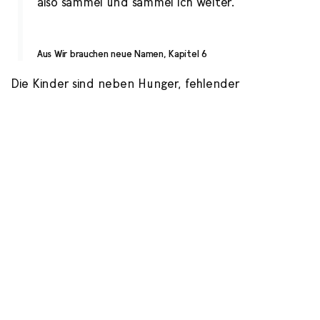
also sammel und sammel ich weiter.
Aus Wir brauchen neue Namen, Kapitel 6
Die Kinder sind neben Hunger, fehlender
Schulbildung und instabilen Familienverhältnissen
auch den Auswirkungen des Gewaltregimes der
späten Mugabe Herrschaft ausgesetzt: Bulldozer
kommen immer wieder an und zerstören Hütten in
Paradise. Tatsächlich ließ die Regierung Mugabes in
sogenannten „Müllentsorgungoperationen“
(Operation Murambatsvina) ab 2005 illegal gebaute
Häuser und Marktstände in Harare, Bulawayo und
anderen Städten mit Schubraupen und Radladern
zerstören und niederbrennen. Mehr als drei
Millionen Menschen waren direkt oder indirekt von
dieser Operation betroffen.