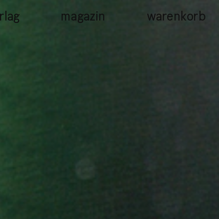
rlag
magazin
warenkorb