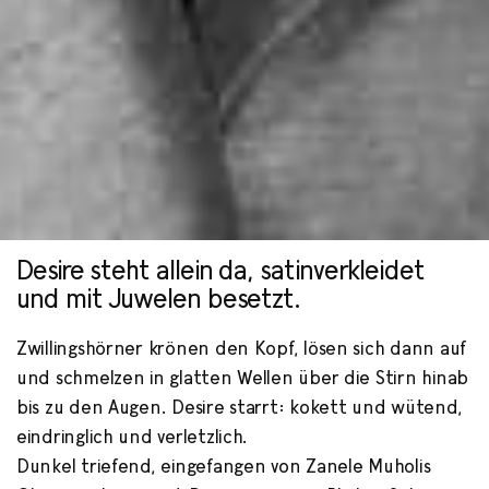
Desire steht allein da, satinverkleidet
"SINEKHAYA
und mit Juwelen besetzt.
EMDANCEWENI"
Zwillingshörner krönen den Kopf, lösen sich dann auf
und schmelzen in glatten Wellen über die Stirn hinab
von Maneo Mohale
bis zu den Augen. Desire starrt: kokett und wütend,
eindringlich und verletzlich.
Dunkel triefend, eingefangen von Zanele Muholis