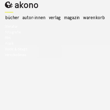
bücher
autor:innen
verlag
magazin
warenkorb
literatur
fotografie
film
musik
mode & design
verschiedenes