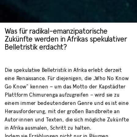
Was für radikal-emanzipatorische
Grenzen überwinden
Zukünfte werden in Afrikas spekulativer
Belletristik erdacht?
von Joanna Woods
Die spekulative Belletristik in Afrika erlebt derzeit
eine Renaissance. Für diejenigen, die „Who No Know
Go Know“ kennen – um das Motto der Kapstädter
Plattform Chimurenga aufzugreifen – wird sie zu
einem immer bedeutenderen Genre und es ist eine
Herausforderung, mit der großen Bandbreite an
Autor:innen und Texten, die sich mögliche Zukünfte
in Afrika ausmalen, Schritt zu halten.
Indem sie Erzählungen nicht nur in Räumen