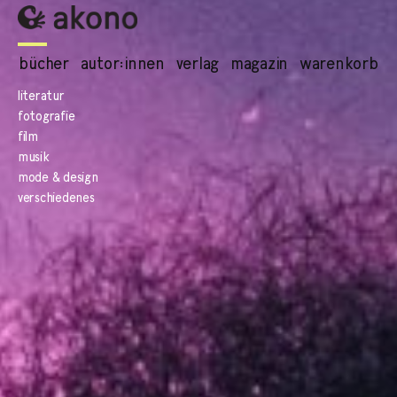
bücher
autor:innen
verlag
magazin
warenkorb
literatur
fotografie
film
musik
mode & design
verschiedenes