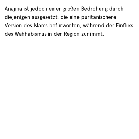
Anajina ist jedoch einer großen Bedrohung durch
diejenigen ausgesetzt, die eine puritanischere
Version des Islams befürworten, während der Einfluss
des Wahhabismus in der Region zunimmt.
Zur Zeit meiner Ankunft trafen viele Pilger:innen ein,
um sich auf das Fest Eid Arafah vorzubereiten, eines
der beiden jährlichen Feste in der Region.
Die Pilger kommen gewöhnlich am Nachmittag des
ersten Tages in Anajina an, um die Feierlichkeiten am
Abend und in der Nacht zu genießen. Sie rezitieren
Gedichte, die Gott und Scheich Nur Hussein preisen,
schmücken ihr Gesicht mit der weißen Kreide des
Ortes als religiöse Pflicht zur Einhaltung der rituellen
Praktiken und beten durch ihn zu Gott, in der
Hoffnung, dass ihre Wünsche nach spiritueller