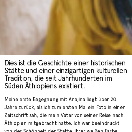
Dies ist die Geschichte einer historischen
Anajina
Stätte und einer einzigartigen kulturellen
Tradition, die seit Jahrhunderten im
Süden Äthiopiens existiert.
von Nader Adem
Meine erste Begegnung mit Anajina liegt über 20
Jahre zurück, als ich zum ersten Mal ein Foto in einer
Zeitschrift sah, die mein Vater von seiner Reise nach
Äthiopien mitgebracht hatte. Ich war beeindruckt
von der Schönheit der Stätte, ihrer weißen Farbe