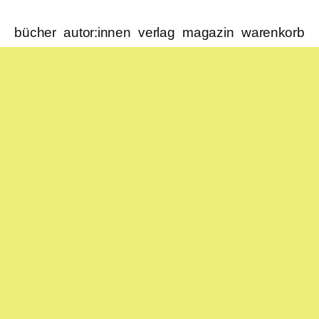
bücher
autor:innen
verlag
magazin
warenkorb