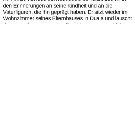
den Erinnerungen an seine Kindheit und an die
Vaterfiguren, die ihn geprägt haben. Er sitzt wieder im
Wohnzimmer seines Elternhauses in Duala und lauscht
den niemals versiegenden Erzählungen seines Vaters,
der die Geschichte Kameruns heraufbeschwört – der
von politischen Marionetten erzählt ebenso wie von
seinen Helden: von Unabhängigkeitskämpfern,
Schriftstellern, Vorfahren, die sich von Beginn an gegen
die weiße Sache stellten. Drei Generationen von
Männern. Wenn seine Gicht es zulässt, erhebt sich der
launische, dickbäuchige Vater aus dem Sessel, um ein
paar Funky-Makossa-Schritte zu tanzen. Und wenn die
Stimmung kippt, tritt die unbeugsame Esta Minlah
hervor, um ihren Sohn vor den homophoben Angriffen
ihres Sangôh-Ehemannes zu schützen.
In diesem so intimen wie politischen Roman führt Max
Lobe wie tänzerisch durch die Geschichten eines
Landes und erforscht gleichermaßen kulturelle
Identität, Entwurzelung, Widerstand und die
Möglichkeit nach Selbstverwirklichung abseits der