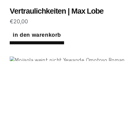
Vertraulichkeiten | Max Lobe
€
20,00
in den warenkorb
Mojisola weint nicht | Yewande Omot
€
24,00