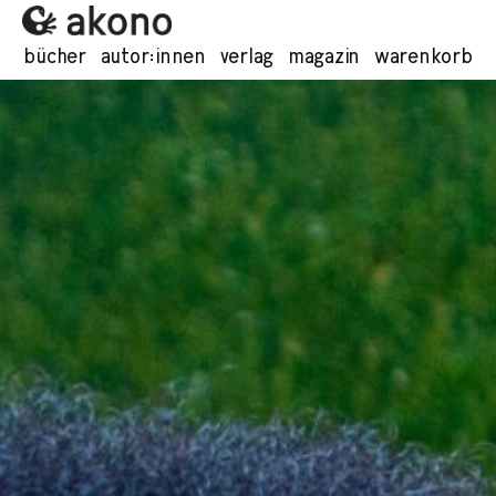
bücher
autor:innen
verlag
magazin
warenkorb