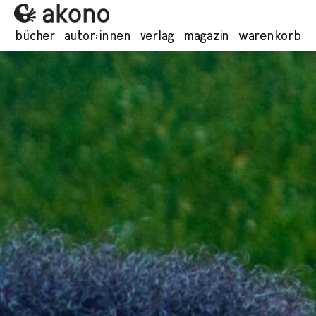
bücher
autor:innen
verlag
magazin
warenkorb