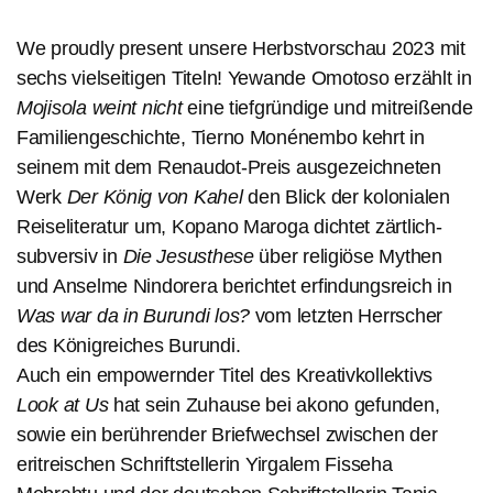
We proudly present unsere Herbstvorschau 2023 mit
akonos
sechs vielseitigen Titeln! Yewande Omotoso erzählt in
Herbstprogramm
Mojisola weint nicht
eine tiefgründige und mitreißende
Familiengeschichte, Tierno Monénembo kehrt in
2023
seinem mit dem Renaudot-Preis ausgezeichneten
Werk
Der König von Kahel
den Blick der kolonialen
Reiseliteratur um, Kopano Maroga dichtet zärtlich-
subversiv in
Die Jesusthese
über religiöse Mythen
und Anselme Nindorera berichtet erfindungsreich in
Was war da in Burundi los?
vom letzten Herrscher
des Königreiches Burundi.
Auch ein empowernder Titel des Kreativkollektivs
Look at Us
hat sein Zuhause bei akono gefunden,
sowie ein berührender Briefwechsel zwischen der
eritreischen Schriftstellerin Yirgalem Fisseha